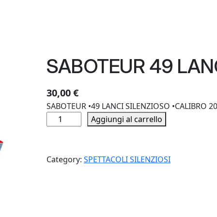
SABOTEUR 49 LAN
30,00
€
SABOTEUR •49 LANCI SILENZIOSO •CALIBRO 20
S
Aggiungi al carrello
A
B
O
Category:
SPETTACOLI SILENZIOSI
T
E
U
R
4