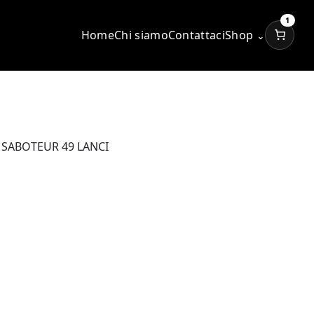
1
Home
Chi siamo
Contattaci
Shop
⌄
 SABOTEUR 49 LANCI