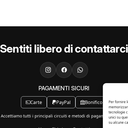
Sentiti libero di contattarc
PAGAMENTI SICURI
Carte
PayPal
Bonifico
Per fornire 
memorizzare 
tecnologie 
Accettiamo tutti i principali circuiti e metodi di pagamento online.
unici su que
su alcune ca