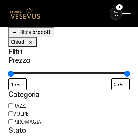
1
Filtra prodotti
Chiudi
Filtri
Prezzo
Categoria
C
RAZZI
VOLPE
a
PIROMAGIA
t
Stato
e