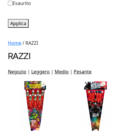
D
Esaurito
g
i
o
s
Applica
r
p
i
o
Home
/ RAZZI
a
n
RAZZI
i
b
Negozio
|
Leggero
|
Medio
|
Pesante
i
l
i
t
à