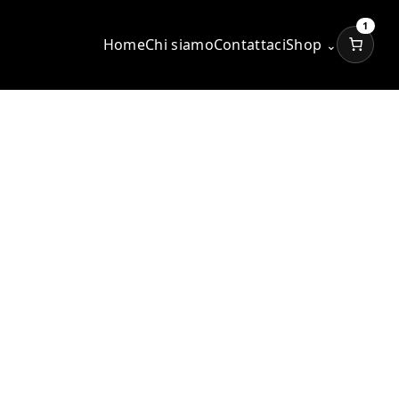
1
Home
Chi siamo
Contattaci
Shop
⌄