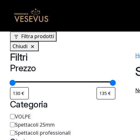
Filtra prodotti
Chiudi
Filtri
H
Prezzo
N
Categoria
C
VOLPE
Spettacoli 25mm
a
Spettacoli professionali