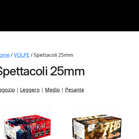
ome
/
VOLPE
/ Spettacoli 25mm
Spettacoli 25mm
egozio
|
Leggero
|
Medio
|
Pesante