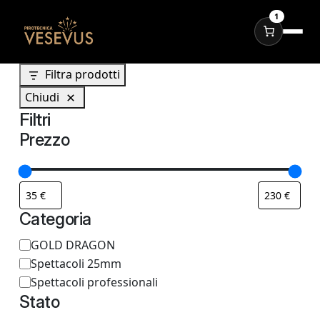
1
Filtra prodotti
Chiudi
Filtri
Prezzo
Categoria
C
GOLD DRAGON
Spettacoli 25mm
a
Spettacoli professionali
t
Stato
e