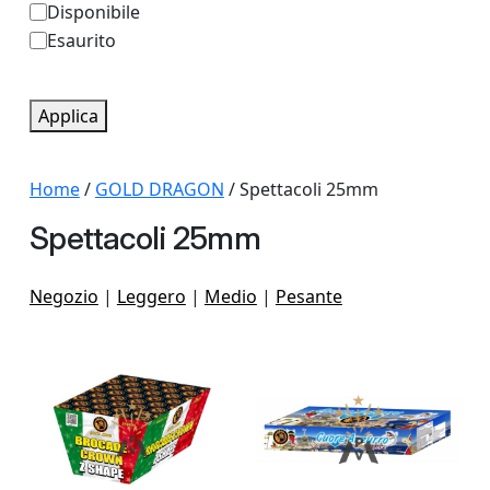
D
Disponibile
g
Esaurito
i
o
s
r
p
Applica
i
o
a
n
Home
/
GOLD DRAGON
/ Spettacoli 25mm
i
Spettacoli 25mm
b
i
Negozio
|
Leggero
|
Medio
|
Pesante
l
i
t
à