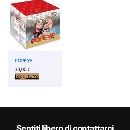
POPEYE
30,00
€
Leggi tutto
Sentiti libero di contattarci