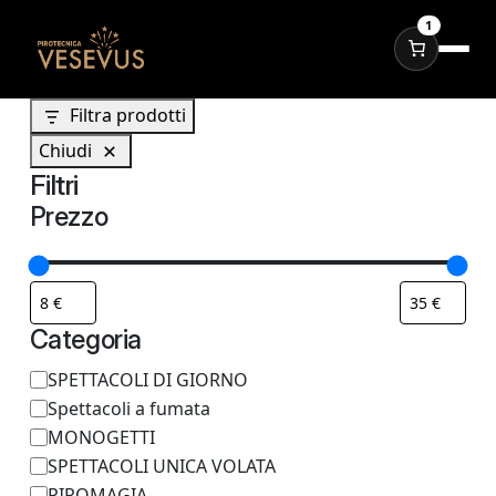
1
Filtra prodotti
Chiudi
Filtri
Prezzo
Categoria
C
SPETTACOLI DI GIORNO
Spettacoli a fumata
a
MONOGETTI
t
SPETTACOLI UNICA VOLATA
e
PIROMAGIA