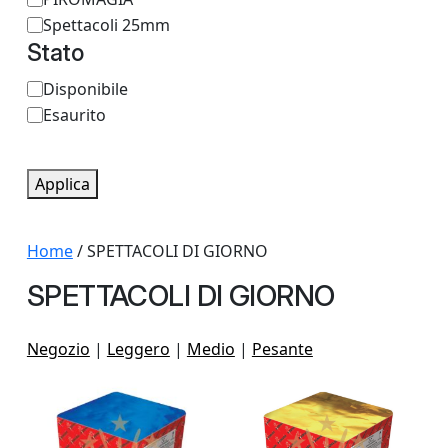
g
Spettacoli 25mm
Stato
o
r
S
Disponibile
Esaurito
i
t
a
a
t
Applica
o
Home
/ SPETTACOLI DI GIORNO
SPETTACOLI DI GIORNO
Negozio
|
Leggero
|
Medio
|
Pesante