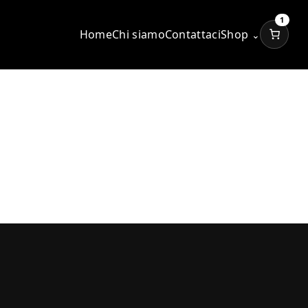
1
Home
Chi siamo
Contattaci
Shop
⌄
i