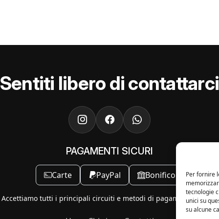
Sentiti libero di contattarc
PAGAMENTI SICURI
Carte
PayPal
Bonifico
Per fornire 
memorizzare 
tecnologie 
Accettiamo tutti i principali circuiti e metodi di pagamento online.
unici su que
su alcune ca