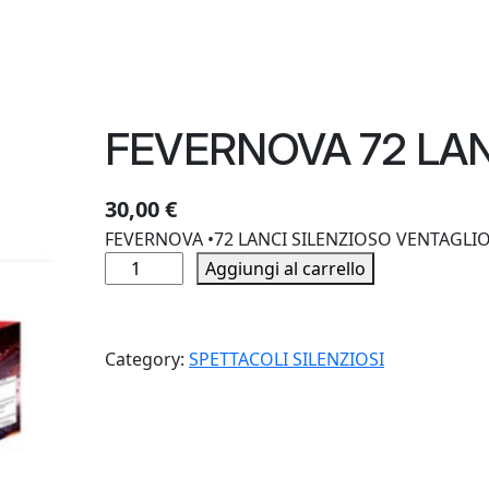
FEVERNOVA 72 LA
30,00
€
FEVERNOVA •72 LANCI SILENZIOSO VENTAGLIO
F
Aggiungi al carrello
E
V
E
Category:
SPETTACOLI SILENZIOSI
R
N
O
V
A