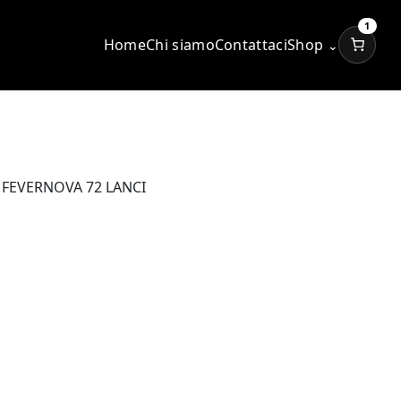
1
Home
Chi siamo
Contattaci
Shop
⌄
 FEVERNOVA 72 LANCI