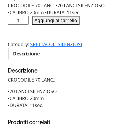
CROCODILE 70 LANCI •70 LANCI SILENZIOSO
•CALIBRO 20mm •DURATA: 11sec.
C
Aggiungi al carrello
R
O
C
Category:
SPETTACOLI SILENZIOSI
O
Descrizione
D
I
L
Descrizione
E
CROCODILE 70 LANCI
7
0
•70 LANCI SILENZIOSO
L
•CALIBRO 20mm
A
•DURATA: 11sec.
N
C
Prodotti correlati
I