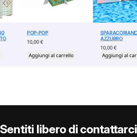
60
POP-POP
SPARACORIAND
NTO
AZZURRO
10,00
€
10,00
€
o
Aggiungi al carrello
Aggiungi al car
Sentiti libero di contattarc