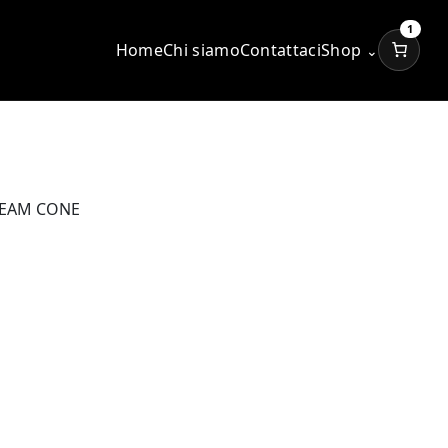
1
Home
Chi siamo
Contattaci
Shop
⌄
REAM CONE