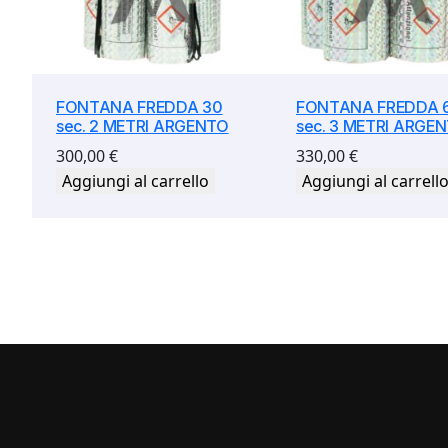
FONTANA FREDDA 30
FONTANA FREDDA 
sec. 2 METRI ARGENTO
sec. 3 METRI ARGE
300,00
€
330,00
€
Aggiungi al carrello
Aggiungi al carrell