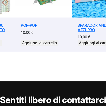
60
POP-POP
SPARACORIAND
NTO
AZZURRO
10,00
€
10,00
€
o
Aggiungi al carrello
Aggiungi al car
Sentiti libero di contattarc