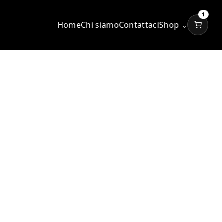
1
Home
Chi siamo
Contattaci
Shop
⌄