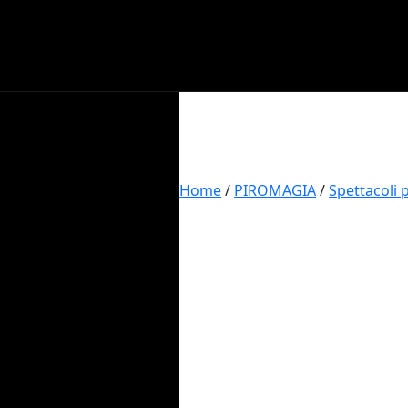
Home
/
PIROMAGIA
/
Spettacoli 