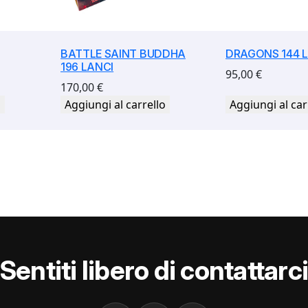
BATTLE SAINT BUDDHA
DRAGONS 144 
196 LANCI
95,00
€
170,00
€
o
Aggiungi al carrello
Aggiungi al car
Sentiti libero di contattarc