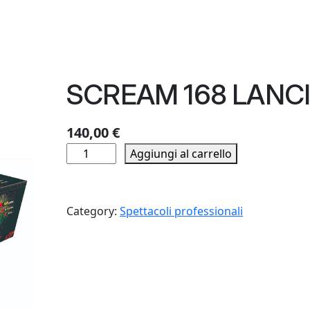
SCREAM 168 LANC
140,00
€
S
Aggiungi al carrello
C
R
E
Category:
Spettacoli professionali
A
M
1
6
8
L