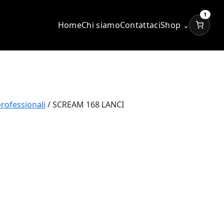
1
Home
Chi siamo
Contattaci
Shop
⌄
professionali
/ SCREAM 168 LANCI