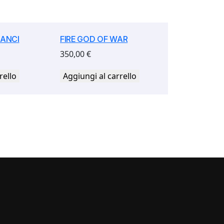
LANCI
FIRE GOD OF WAR
350,00
€
rello
Aggiungi al carrello
i