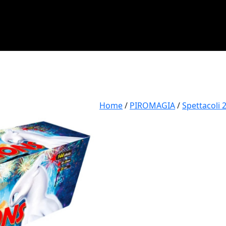
Home
/
PIROMAGIA
/
Spettacoli