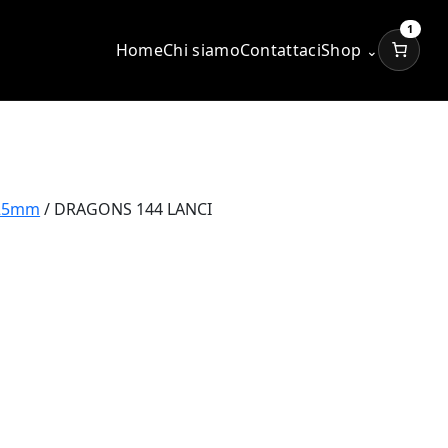
1
Home
Chi siamo
Contattaci
Shop
⌄
 25mm
/ DRAGONS 144 LANCI