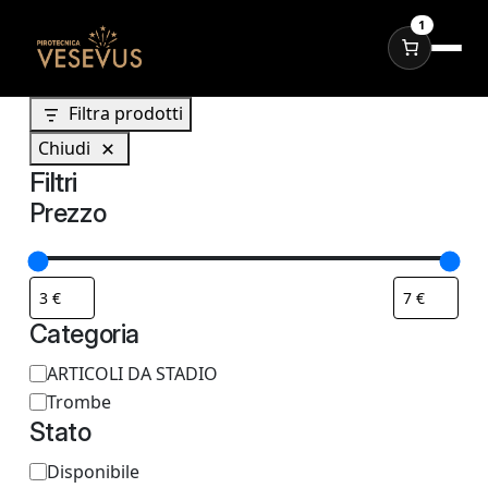
1
Filtra prodotti
Chiudi
Filtri
Prezzo
Categoria
C
ARTICOLI DA STADIO
Trombe
a
Stato
t
S
Disponibile
e