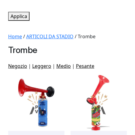
t
g
a
o
Applica
t
r
o
i
Home
/
ARTICOLI DA STADIO
/ Trombe
a
Trombe
Negozio
|
Leggero
|
Medio
|
Pesante