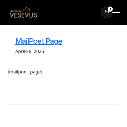
1
Vai
al
MailPoet Page
contenuto
Aprile 8, 2026
[mailpoet_page]