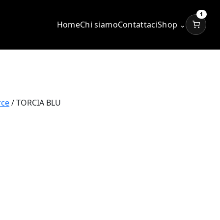
1
Home
Chi siamo
Contattaci
Shop
⌄
rce
/ TORCIA BLU