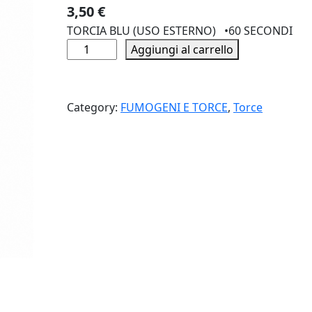
3,50
€
TORCIA BLU (USO ESTERNO) •60 SECONDI
T
Aggiungi al carrello
O
R
C
Category:
FUMOGENI E TORCE
, 
Torce
I
A
B
L
U
q
u
a
n
t
i
t