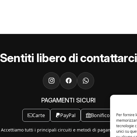
Sentiti libero di contattarc
PAGAMENTI SICURI
Carte
PayPal
Bonifico
Per fornire 
memorizzare 
tecnologie 
Accettiamo tutti i principali circuiti e metodi di pagamento online.
unici su que
su alcune ca