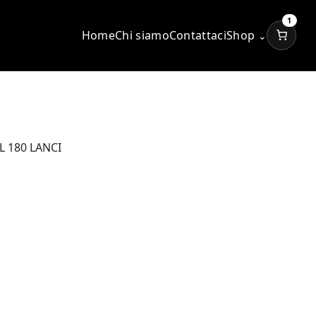
1
Home
Chi siamo
Contattaci
Shop
⌄
L 180 LANCI