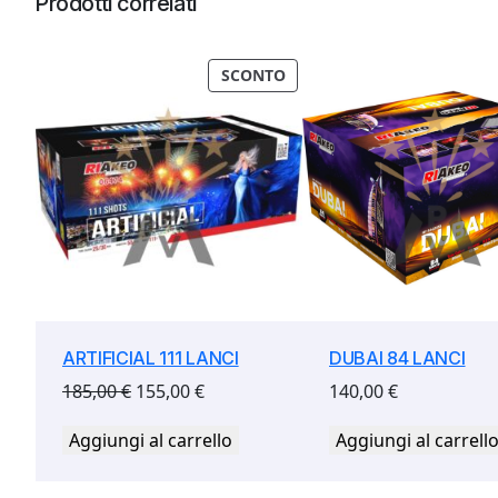
Prodotti correlati
PRODOTTO
SCONTO
IN
OFFERTA
ARTIFICIAL 111 LANCI
DUBAI 84 LANCI
Il
Il
185,00
€
155,00
€
140,00
€
prezzo
prezzo
Aggiungi al carrello
Aggiungi al carrell
originale
attuale
era:
è:
185,00 €.
155,00 €.