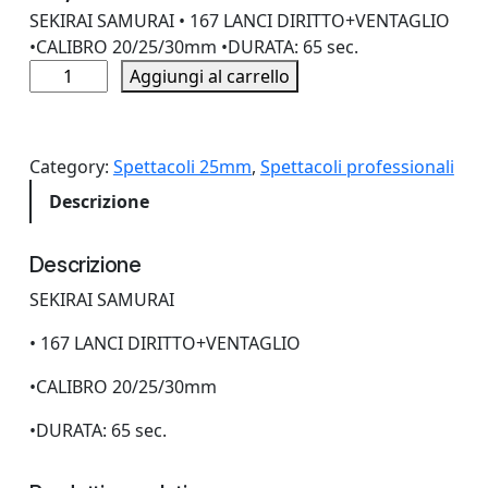
SEKIRAI SAMURAI • 167 LANCI DIRITTO+VENTAGLIO
•CALIBRO 20/25/30mm •DURATA: 65 sec.
S
Aggiungi al carrello
E
K
I
Category:
Spettacoli 25mm
, 
Spettacoli professionali
R
Descrizione
A
I
S
Descrizione
A
SEKIRAI SAMURAI
M
U
• 167 LANCI DIRITTO+VENTAGLIO
R
A
•CALIBRO 20/25/30mm
I
•DURATA: 65 sec.
1
6