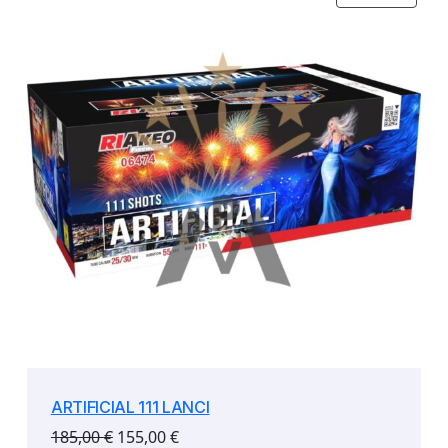
IN
OFFE
ARTIFICIAL 111 LANCI
Il
Il
185,00
€
155,00
€