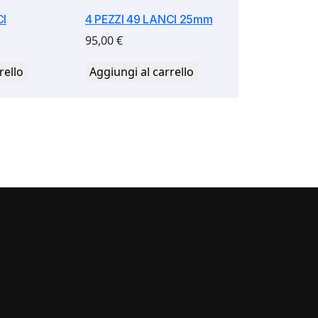
CI
4 PEZZI 49 LANCI 25mm
95,00
€
rello
Aggiungi al carrello
i