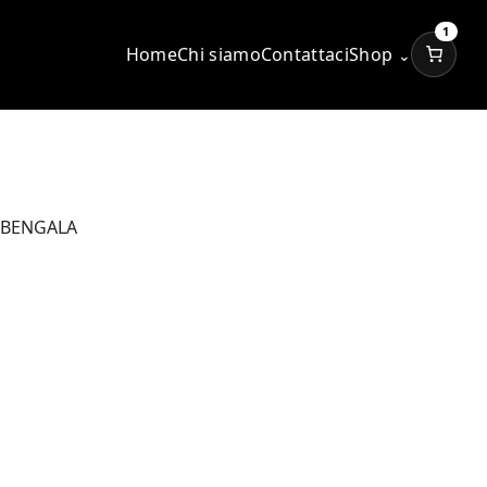
1
Home
Chi siamo
Contattaci
Shop
⌄
 BENGALA