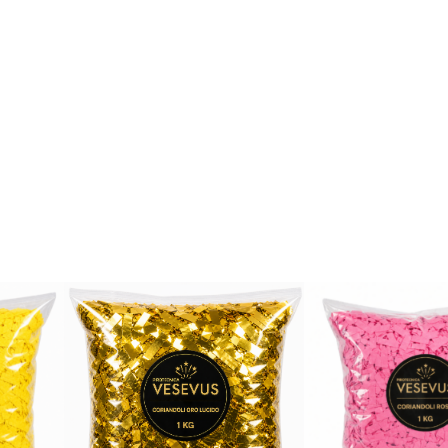
C
I
D
O
1
K
G
q
u
a
n
t
i
t
à