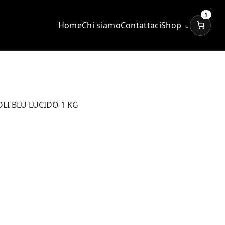
1
Home
Chi siamo
Contattaci
Shop
⌄
LI BLU LUCIDO 1 KG