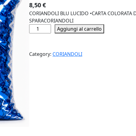
8,50
€
CORIANDOLI BLU LUCIDO •CARTA COLORATA D
SPARACORIANDOLI
C
Aggiungi al carrello
O
R
I
Category:
CORIANDOLI
A
N
D
O
L
I
B
L
U
L
U