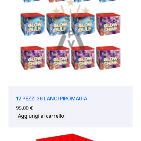
u
a
n
t
i
t
à
12 PEZZI 36 LANCI PIROMAGIA
95,00
€
Aggiungi al carrello