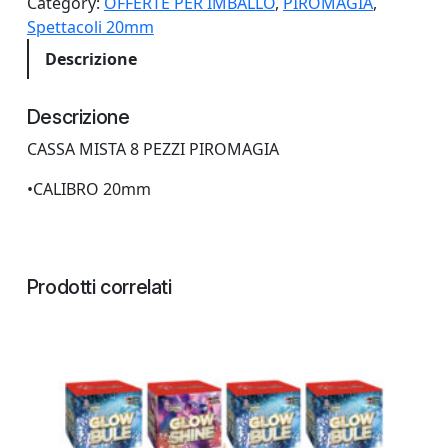
Category:
OFFERTE PER IMBALLO
, 
PIROMAGIA
, 
Z
Spettacoli 20mm
I
Descrizione
4
9
L
Descrizione
A
CASSA MISTA 8 PEZZI PIROMAGIA
N
C
•CALIBRO 20mm
I
P
I
R
Prodotti correlati
O
M
A
G
I
A
q