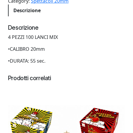
Category:
Spettacoli 20mm
Z
Descrizione
I
1
0
Descrizione
0
4 PEZZI 100 LANCI MIX
L
A
•CALIBRO 20mm
N
C
•DURATA: 55 sec.
I
V
Prodotti correlati
O
L
P
E
M
I
X
q