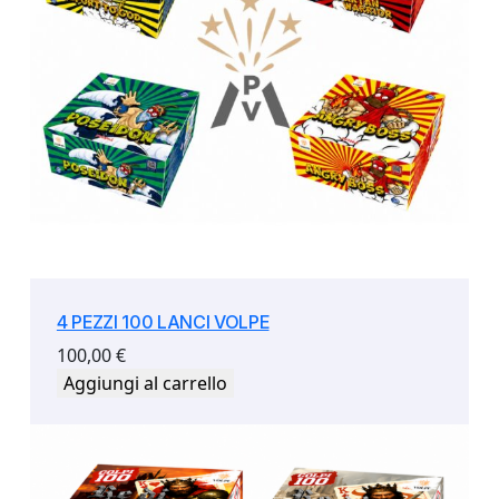
u
a
n
t
i
t
à
4 PEZZI 100 LANCI VOLPE
100,00
€
Aggiungi al carrello